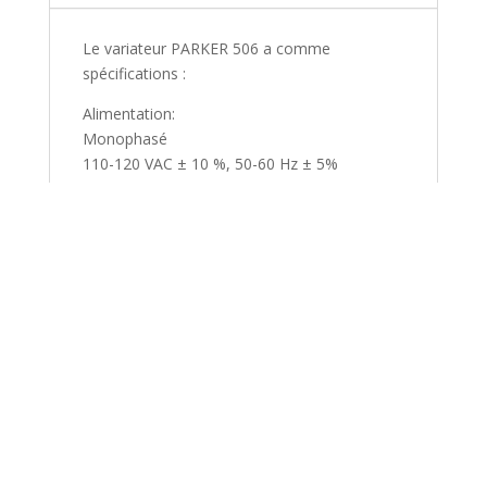
Le variateur PARKER 506 a comme
spécifications :
Alimentation:
Monophasé
110-120 VAC ± 10 %, 50-60 Hz ± 5%
220-240 VAC ± 10 %, 50-60 Hz ± 5%
Courant Induit:
3A (506) / 6A (507) / 12A (508)
Sortie:
Excitation moteur 2A DC
Environnement:
0-45°C / 32-113°F
Altitude max 1000 m
Protection:
IP20